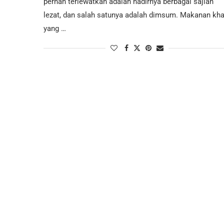
pernah terlewatkan adalah hadirnya berbagai sajian
lezat, dan salah satunya adalah dimsum. Makanan kh
yang …