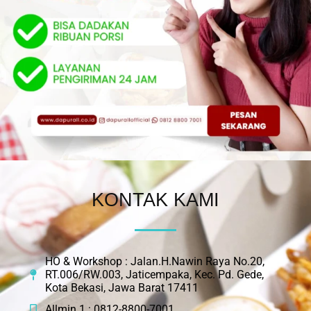
KONTAK KAMI
HO & Workshop : Jalan.H.Nawin Raya No.20,
RT.006/RW.003, Jaticempaka, Kec. Pd. Gede,
Kota Bekasi, Jawa Barat 17411
Allmin 1 : 0812-8800-7001