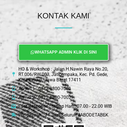
KONTAK KAMI
WHATSAPP ADMIN KLIK DI SINI
HO & Workshop : Jalan.H.Nawin Raya No.20,
RT.006/RW.003, Jaticempaka, Kec. Pd. Gede,
Kota Bekasi, Jawa Barat 17411
Allmin 1 : 0812-8800-7001
Allmin 2 : 0812-8800-7002
Fast Response : Setiap Hari : 07.00 - 22.00 WIB
Pengiriman : 24 Jam Seluruh JABODETABEK