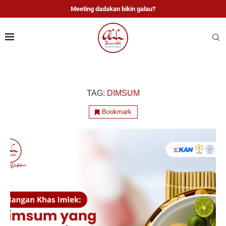
Meeting dadakan bikin galau?
TAG:
DIMSUM
Bookmark